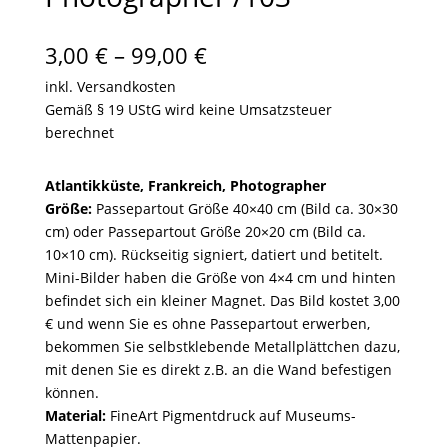
Preisspanne:
3,00
€
–
99,00
€
3,00 €
inkl. Versandkosten
bis
Gemäß § 19 UStG wird keine Umsatzsteuer
99,00 €
berechnet
Atlantikküste, Frankreich, Photographer
Größe:
Passepartout Größe 40×40 cm (Bild ca. 30×30
cm) oder Passepartout Größe 20×20 cm (Bild ca.
10×10 cm). Rückseitig signiert, datiert und betitelt.
Mini-Bilder haben die Größe von 4×4 cm und hinten
befindet sich ein kleiner Magnet. Das Bild kostet 3,00
€ und wenn Sie es ohne Passepartout erwerben,
bekommen Sie selbstklebende Metallplättchen dazu,
mit denen Sie es direkt z.B. an die Wand befestigen
können.
Material:
FineArt Pigmentdruck auf Museums-
Mattenpapier.