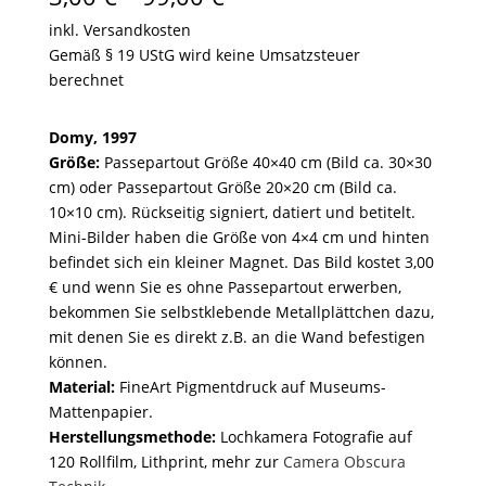
3,00 €
inkl. Versandkosten
bis
Gemäß § 19 UStG wird keine Umsatzsteuer
99,00 €
berechnet
Domy, 1997
Größe:
Passepartout Größe 40×40 cm (Bild ca. 30×30
cm) oder Passepartout Größe 20×20 cm (Bild ca.
10×10 cm). Rückseitig signiert, datiert und betitelt.
Mini-Bilder haben die Größe von 4×4 cm und hinten
befindet sich ein kleiner Magnet. Das Bild kostet 3,00
€ und wenn Sie es ohne Passepartout erwerben,
bekommen Sie selbstklebende Metallplättchen dazu,
mit denen Sie es direkt z.B. an die Wand befestigen
können.
Material:
FineArt Pigmentdruck auf Museums-
Mattenpapier.
Herstellungsmethode:
Lochkamera Fotografie auf
120 Rollfilm, Lithprint, mehr zur
Camera Obscura