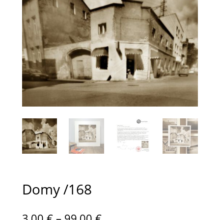
Domy /168
Preisspanne:
3,00
€
–
99,00
€