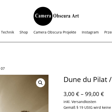
 Technik
Shop
Camera Obscura Projekte
Instagram
Prze
107
Dune du Pilat 
Pre
3,00
€
–
99,00
€
3,0
inkl. Versandkosten
bis
Gemäß § 19 UStG wird keine
99,