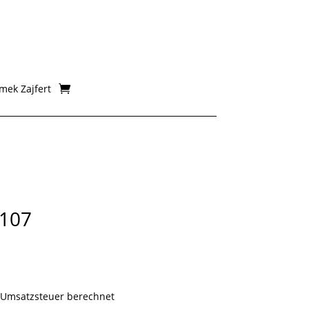
mek Zajfert
/107
isspanne:
0 €
 Umsatzsteuer berechnet
00 €