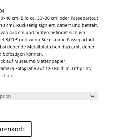
004
0×40 cm (Bild ca. 30×30 cm) oder Passepartout
0 cm). Rückseitig signiert, datiert und betitelt.
 von 4×4 cm und hinten befindet sich ein
tet 3,00 € und wenn Sie es ohne Passepartout
bstklebende Metallplättchen dazu, mit denen
nd befestigen können.
uck auf Museums-Mattenpapier.
mera Fotografie auf 120 Rollfilm, Lithprint,
echnik
arenkorb