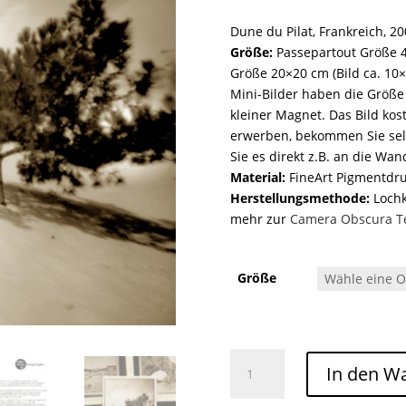
Dune du Pilat, Frankreich, 2
Größe:
Passepartout Größe 4
Größe 20×20 cm (Bild ca. 10×1
Mini-Bilder haben die Größe
kleiner Magnet. Das Bild kos
erwerben, bekommen Sie sel
Sie es direkt z.B. an die Wa
Material:
FineArt Pigmentdr
Herstellungsmethode:
Lochka
mehr zur
Camera Obscura T
Größe
Dune du Pilat /107 Menge
In den W