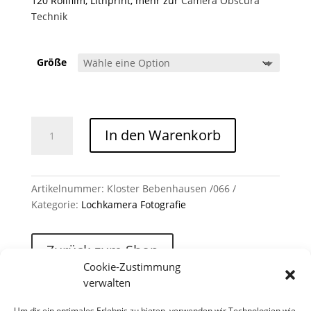
120 Rollfilm, Lithprint, mehr zur
Camera Obscura
Technik
Größe
Kloster Bebenhausen /066 Menge
In den Warenkorb
Artikelnummer:
Kloster Bebenhausen /066
Kategorie:
Lochkamera Fotografie
Zurück zum Shop
Cookie-Zustimmung
verwalten
Um dir ein optimales Erlebnis zu bieten, verwenden wir Technologien wie