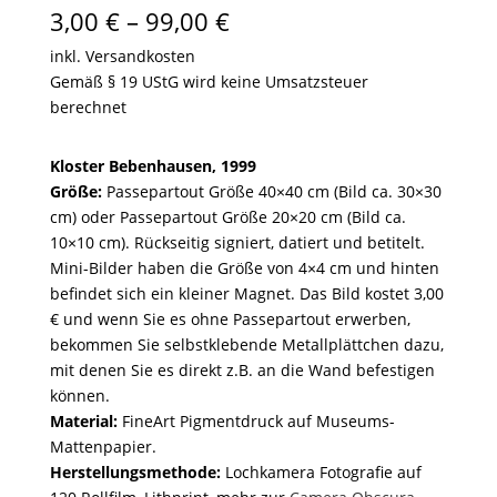
Preisspanne:
3,00
€
–
99,00
€
3,00 €
inkl. Versandkosten
bis
Gemäß § 19 UStG wird keine Umsatzsteuer
99,00 €
berechnet
Kloster Bebenhausen, 1999
Größe:
Passepartout Größe 40×40 cm (Bild ca. 30×30
cm) oder Passepartout Größe 20×20 cm (Bild ca.
10×10 cm). Rückseitig signiert, datiert und betitelt.
Mini-Bilder haben die Größe von 4×4 cm und hinten
befindet sich ein kleiner Magnet. Das Bild kostet 3,00
€ und wenn Sie es ohne Passepartout erwerben,
bekommen Sie selbstklebende Metallplättchen dazu,
mit denen Sie es direkt z.B. an die Wand befestigen
können.
Material:
FineArt Pigmentdruck auf Museums-
Mattenpapier.
Herstellungsmethode:
Lochkamera Fotografie auf