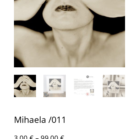
Mihaela /011
Preisspanne:
3,00
€
–
99,00
€