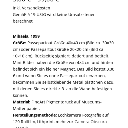
3,00 €
inkl. Versandkosten
bis
Gemäß § 19 UStG wird keine Umsatzsteuer
99,00 €
berechnet
Mihaela, 1999
Größe:
Passepartout Größe 40×40 cm (Bild ca. 30×30
cm) oder Passepartout Größe 20×20 cm (Bild ca.
10×10 cm). Rückseitig signiert, datiert und betitelt.
Mini-Bilder haben die Größe von 4×4 cm und hinten
befindet sich ein kleiner Magnet. Das Bild kostet 3,00
€ und wenn Sie es ohne Passepartout erwerben,
bekommen Sie selbstklebende Metallplättchen dazu,
mit denen Sie es direkt z.B. an die Wand befestigen
können.
Material:
FineArt Pigmentdruck auf Museums-
Mattenpapier.
Herstellungsmethode:
Lochkamera Fotografie auf
120 Rollfilm, Lithprint, mehr zur
Camera Obscura