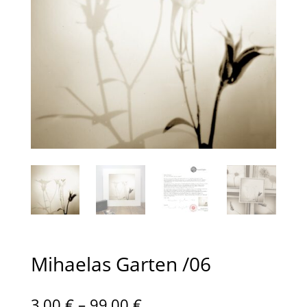
Mihaelas Garten /06
Preisspanne:
3,00
€
–
99,00
€