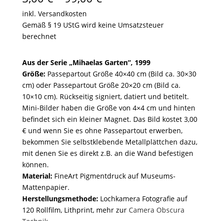
3,00 €
inkl. Versandkosten
bis
Gemäß § 19 UStG wird keine Umsatzsteuer
99,00 €
berechnet
Aus der Serie „Mihaelas Garten“, 1999
Größe:
Passepartout Größe 40×40 cm (Bild ca. 30×30
cm) oder Passepartout Größe 20×20 cm (Bild ca.
10×10 cm). Rückseitig signiert, datiert und betitelt.
Mini-Bilder haben die Größe von 4×4 cm und hinten
befindet sich ein kleiner Magnet. Das Bild kostet 3,00
€ und wenn Sie es ohne Passepartout erwerben,
bekommen Sie selbstklebende Metallplättchen dazu,
mit denen Sie es direkt z.B. an die Wand befestigen
können.
Material:
FineArt Pigmentdruck auf Museums-
Mattenpapier.
Herstellungsmethode:
Lochkamera Fotografie auf
120 Rollfilm, Lithprint, mehr zur
Camera Obscura