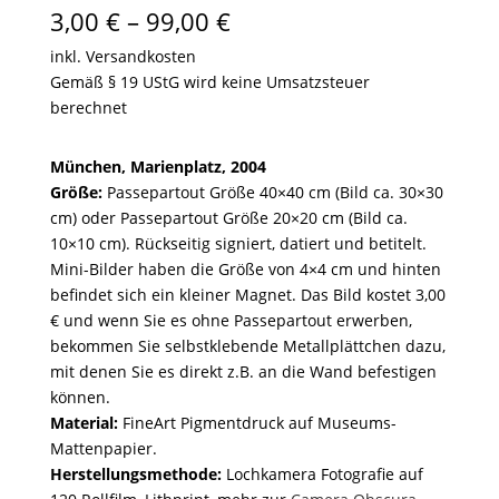
Preisspanne:
3,00
€
–
99,00
€
3,00 €
inkl. Versandkosten
bis
Gemäß § 19 UStG wird keine Umsatzsteuer
99,00 €
berechnet
München, Marienplatz, 2004
Größe:
Passepartout Größe 40×40 cm (Bild ca. 30×30
cm) oder Passepartout Größe 20×20 cm (Bild ca.
10×10 cm). Rückseitig signiert, datiert und betitelt.
Mini-Bilder haben die Größe von 4×4 cm und hinten
befindet sich ein kleiner Magnet. Das Bild kostet 3,00
€ und wenn Sie es ohne Passepartout erwerben,
bekommen Sie selbstklebende Metallplättchen dazu,
mit denen Sie es direkt z.B. an die Wand befestigen
können.
Material:
FineArt Pigmentdruck auf Museums-
Mattenpapier.
Herstellungsmethode:
Lochkamera Fotografie auf