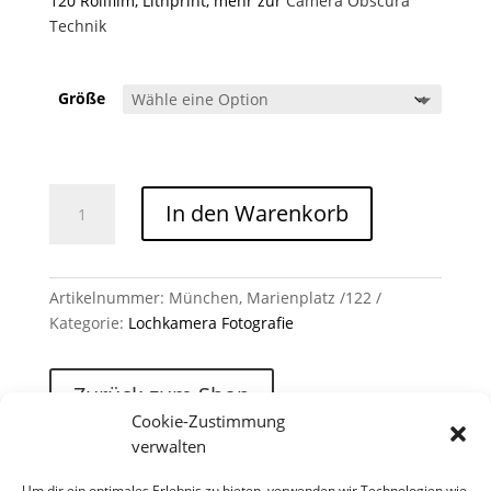
120 Rollfilm, Lithprint, mehr zur
Camera Obscura
Technik
Größe
München, Marienplatz /122 Menge
In den Warenkorb
Artikelnummer:
München, Marienplatz /122
Kategorie:
Lochkamera Fotografie
Zurück zum Shop
Cookie-Zustimmung
verwalten
Um dir ein optimales Erlebnis zu bieten, verwenden wir Technologien wie