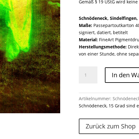
Gemäß § 19 UStG wird keine
Schnödeneck, Sindelfingen,
Maße:
Passepartoutkarton 40 
signiert, datiert, betitelt
Material:
FineArt Pigmentdr
Herstellungsmethode:
Direk
von einer Stunde, ohne sepa
Schnödeneck,
In den W
Sindelfingen,
Wäscheständer
Menge
Artikelnummer:
Schnödeneck
Schnödeneck, 15 Grad sind 
Zurück zum Shop