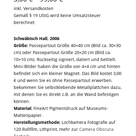
3,00 €
inkl. Versandkosten
bis
Gemäß § 19 UStG wird keine Umsatzsteuer
99,00 €
berechnet
Schwäbisch Hall, 2006
Größe:
Passepartout Größe 40×40 cm (Bild ca. 30×30
cm) oder Passepartout Größe 20×20 cm (Bild ca.
10×10 cm). Rückseitig signiert, datiert und betitelt.
Mini-Bilder haben die Größe von 4×4 cm und hinten
befindet sich ein kleiner Magnet. Das Bild kostet 3,00
€ und wenn Sie es ohne Passepartout erwerben,
bekommen Sie selbstklebende Metallplättchen dazu,
mit denen Sie es direkt z.B. an die Wand befestigen
können.
Material:
FineArt Pigmentdruck auf Museums-
Mattenpapier.
Herstellungsmethode:
Lochkamera Fotografie auf
120 Rollfilm, Lithprint, mehr zur
Camera Obscura