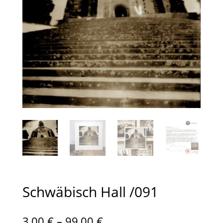
Schwäbisch Hall /091
Preisspanne:
3,00
€
–
99,00
€