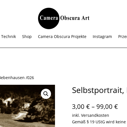
 Technik
Shop
Camera Obscura Projekte
Instagram
Prze
, Bebenhausen /026
Selbstportrait
Pre
3,00
€
–
99,00
€
3,0
inkl. Versandkosten
bis
Gemäß § 19 UStG wird keine
99,