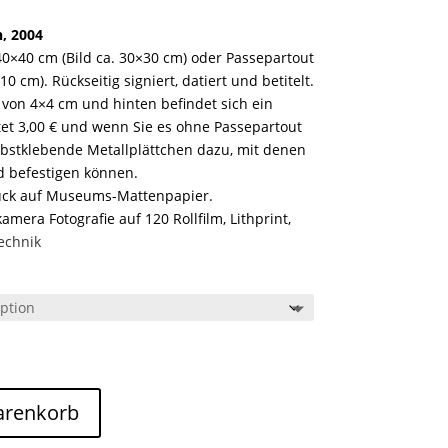
, 2004
0×40 cm (Bild ca. 30×30 cm) oder Passepartout
0 cm). Rückseitig signiert, datiert und betitelt.
 von 4×4 cm und hinten befindet sich ein
tet 3,00 € und wenn Sie es ohne Passepartout
bstklebende Metallplättchen dazu, mit denen
nd befestigen können.
uck auf Museums-Mattenpapier.
mera Fotografie auf 120 Rollfilm, Lithprint,
echnik
arenkorb