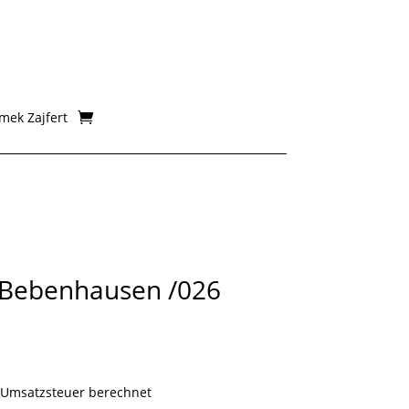
mek Zajfert
, Bebenhausen /026
isspanne:
0 €
 Umsatzsteuer berechnet
00 €