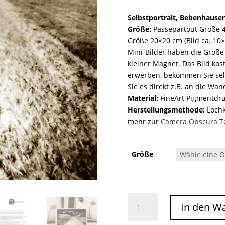
Selbstportrait, Bebenhausen
Größe:
Passepartout Größe 4
Größe 20×20 cm (Bild ca. 10×1
Mini-Bilder haben die Größe
kleiner Magnet. Das Bild kos
erwerben, bekommen Sie sel
Sie es direkt z.B. an die Wa
Material:
FineArt Pigmentdr
Herstellungsmethode:
Lochka
mehr zur
Camera Obscura T
Größe
Selbstportrait, Bebenhausen /026 Menge
In den W