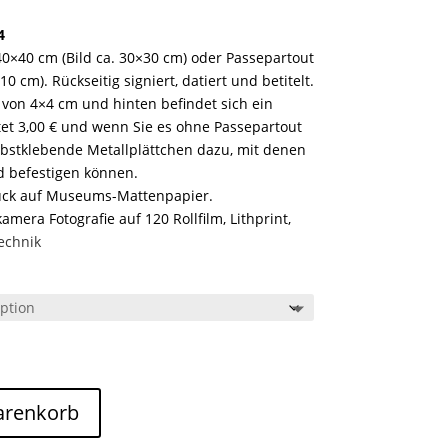
4
0×40 cm (Bild ca. 30×30 cm) oder Passepartout
0 cm). Rückseitig signiert, datiert und betitelt.
 von 4×4 cm und hinten befindet sich ein
tet 3,00 € und wenn Sie es ohne Passepartout
bstklebende Metallplättchen dazu, mit denen
nd befestigen können.
uck auf Museums-Mattenpapier.
mera Fotografie auf 120 Rollfilm, Lithprint,
echnik
arenkorb