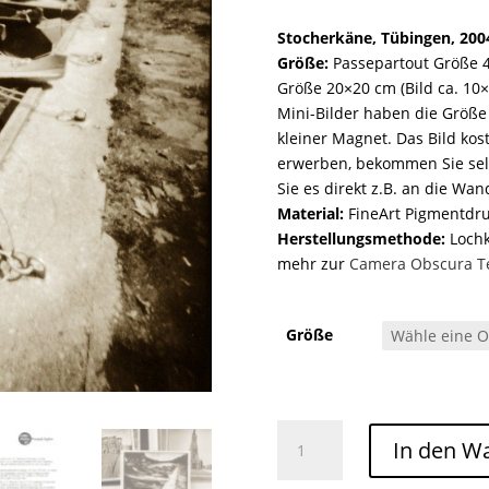
Stocherkäne, Tübingen, 200
Größe:
Passepartout Größe 4
Größe 20×20 cm (Bild ca. 10×1
Mini-Bilder haben die Größe
kleiner Magnet. Das Bild kos
erwerben, bekommen Sie sel
Sie es direkt z.B. an die Wa
Material:
FineArt Pigmentdr
Herstellungsmethode:
Lochka
mehr zur
Camera Obscura T
Größe
Stocherkäne, Tübingen /025 Menge
In den W