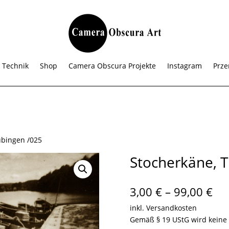
 Technik
Shop
Camera Obscura Projekte
Instagram
Prze
übingen /025
Stocherkäne, 
Pre
3,00
€
–
99,00
€
3,0
inkl. Versandkosten
bis
Gemäß § 19 UStG wird keine
99,