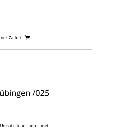
mek Zajfert
Tübingen /025
isspanne:
0 €
 Umsatzsteuer berechnet
00 €