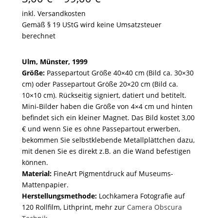
3,00 €
inkl. Versandkosten
bis
Gemäß § 19 UStG wird keine Umsatzsteuer
99,00 €
berechnet
Ulm, Münster, 1999
Größe:
Passepartout Größe 40×40 cm (Bild ca. 30×30
cm) oder Passepartout Größe 20×20 cm (Bild ca.
10×10 cm). Rückseitig signiert, datiert und betitelt.
Mini-Bilder haben die Größe von 4×4 cm und hinten
befindet sich ein kleiner Magnet. Das Bild kostet 3,00
€ und wenn Sie es ohne Passepartout erwerben,
bekommen Sie selbstklebende Metallplättchen dazu,
mit denen Sie es direkt z.B. an die Wand befestigen
können.
Material:
FineArt Pigmentdruck auf Museums-
Mattenpapier.
Herstellungsmethode:
Lochkamera Fotografie auf
120 Rollfilm, Lithprint, mehr zur
Camera Obscura