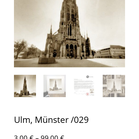
Ulm, Münster /029
Preisspanne:
3,00
€
–
99,00
€