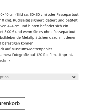
0×40 cm (Bild ca. 30×30 cm) oder Passepartout
0 cm). Rückseitig signiert, datiert und betitelt.
 von 4×4 cm und hinten befindet sich ein
tet 3,00 € und wenn Sie es ohne Passepartout
bstklebende Metallplättchen dazu, mit denen
nd befestigen können.
uck auf Museums-Mattenpapier.
mera Fotografie auf 120 Rollfilm, Lithprint,
echnik
arenkorb