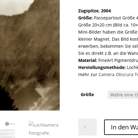
Zugspitze, 2004
Größe:
Passepartout Größe 4
Größe 20×20 cm (Bild ca. 10×1
Mini-Bilder haben die Größe
kleiner Magnet. Das Bild kos
erwerben, bekommen Sie sel
Sie es direkt z.B. an die Wa
Material:
FineArt Pigmentdr
Herstellungsmethode:
Lochka
mehr zur
Camera Obscura T
Größe
Zugspitze /157 Menge
In den W