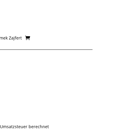
mek Zajfert
isspanne:
0 €
 Umsatzsteuer berechnet
00 €