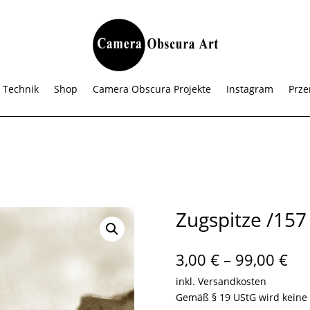
 Technik
Shop
Camera Obscura Projekte
Instagram
Prze
Zugspitze /157
Pre
3,00
€
–
99,00
€
3,0
inkl. Versandkosten
bis
Gemäß § 19 UStG wird keine
99,