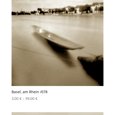
Basel, am Rhein /078
Preisspanne:
3,00
€
–
99,00
€
3,00 €
bis