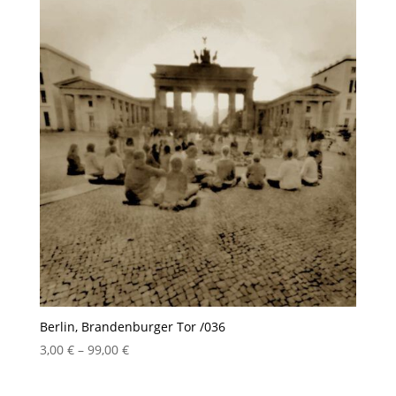
99,00 €
Berlin, Brandenburger Tor /036
Preisspanne:
3,00
€
–
99,00
€
3,00 €
bis