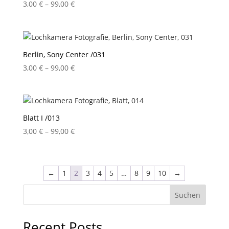
Preisspanne:
3,00
€
–
99,00
€
3,00 €
bis
99,00 €
Berlin, Sony Center /031
Preisspanne:
3,00
€
–
99,00
€
3,00 €
bis
99,00 €
Blatt I /013
Preisspanne:
3,00
€
–
99,00
€
3,00 €
bis
99,00 €
←
1
2
3
4
5
…
8
9
10
→
Suchen
Recent Posts