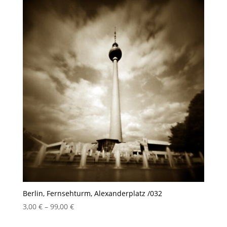
99,00 €
Berlin, Fernsehturm, Alexanderplatz /032
Preisspanne:
3,00
€
–
99,00
€
3,00 €